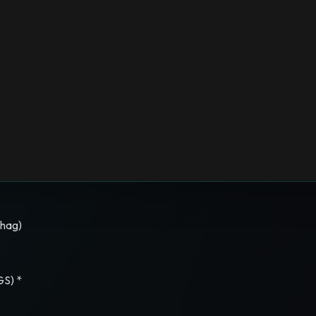
ohag)
GS) *