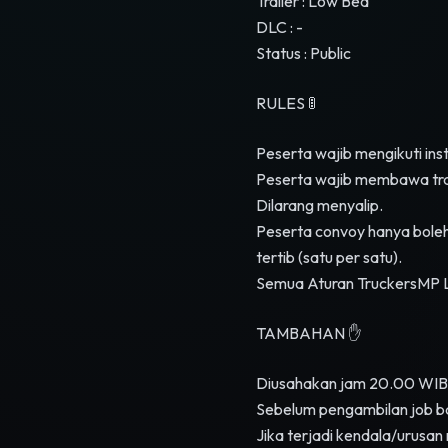
Trailer : Low Bed
DLC : -
Status : Public
RULES 🚦
Peserta wajib mengikuti inst
Peserta wajib membawa trail
Dilarang menyalip.
Peserta convoy hanya boleh
tertib (satu per satu).
Semua Aturan TruckersMP L
TAMBAHAN ✋
Diusahakan jam 20.00 WIB su
Sebelum pengambilan job b
Jika terjadi kendala/urusa