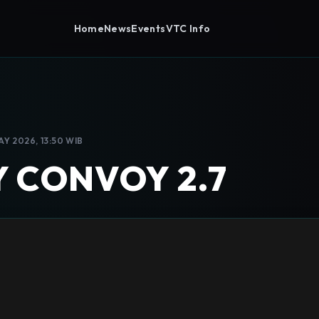
Home
News
Events
VTC Info
Y 2026, 13:50 WIB
 CONVOY 2.7