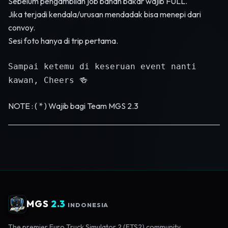
Sebelum pengambilan job bahan bakar wajib FULL.
Jika terjadi kendala/urusan mendadak bisa menepi dari
convoy.
Sesi foto hanya di trip pertama.
Sampai ketemu di keseruan event nanti
kawan, Cheers 🍻
NOTE : ( * ) Wajib bagi Team MGS 2.3
MGS
2.3
INDONESIA
The premier Euro Truck Simulator 2 (ETS2) community